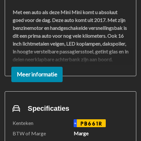
Met een auto als deze Mini Mini komt u absoluut
goed voor de dag. Deze auto komt uit 2017. Met zijn
benzinemotor en handgeschakelde versnellingsbak is
dit een prima auto voor nog vele kilometers. Ook 16
inch lichtmetalen velgen, LED koplampen, dakspoiler,
in hoogte verstelbare passagiersstoel, getint glas en in
delen neerklapbare achterbank zijn aan boord.
Meer informatie
Tijdens de rit bedient u het audio-installatiesysteem
en het navigatiesysteem met de knoppen op het stuur.
De meeste schade bij inparkeren komt van een randje
of paaltje dat u even niet zag. Maar de
parkeersensoren zien alles en waarschuwen op tijd.
Specificaties
Natuurlijk is een complete auto als deze ook voorzien
van sensoren die de omgeving in de gaten houden.
Kenteken
PB661R
NL
Deze Mini heeft niet alleen een automatisch
BTW of Marge
Marge
inschakelbare verlichting aan boord, maar ook een