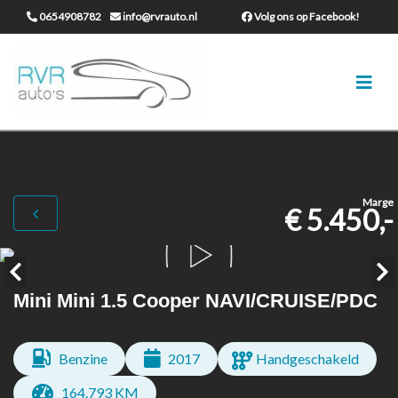
0654908782
info@rvrauto.nl
Volg ons op Facebook!
Marge
€ 5.450,-
Mini Mini 1.5 Cooper NAVI/CRUISE/PDC
Benzine
2017
Handgeschakeld
164.793 KM