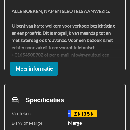
ALLE BOEKEN, NAP EN SLEUTELS AANWEZIG.
U bent van harte welkom voor verkoop bezichtiging
en een proefrit. Dit is mogelijk van maandag tot en
met zaterdag ook 's avonds. Voor een bezoek is het
echter noodzakelijk om vooraf telefonisch
+31654908782 of per e-mail info@rvrauto.nl een
afspraak te maken. Zonder afspraak kan het helaas
Meer informatie
voorkomen dat u voor een gesloten deur staat. Wij
hopen op uw begrip en kijken ernaar uit u te
verwelkomen!
VOOR EEN BEZICHTIGING EN OF EEN PROEFRIT
Specificaties
GRAAG EVEN BELLEN VOOR DAT U KOMT
+31654908782
Kenteken
ZN135N
NL
BTW of Marge
Marge