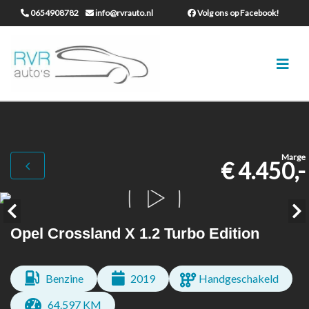
0654908782
info@rvrauto.nl
Volg ons op Facebook!
Marge
€ 4.450,-
Opel Crossland X 1.2 Turbo Edition
Benzine
2019
Handgeschakeld
64.597 KM