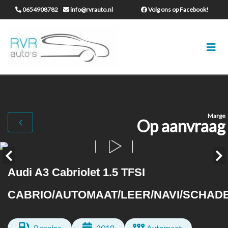
0654908782
info@rvrauto.nl
Volg ons op Facebook!
Marge
Op aanvraag
Audi A3 Cabriolet 1.5 TFSI
CABRIO/AUTOMAAT/LEER/NAVI/SCHAD
Benzine
2018
Automaat