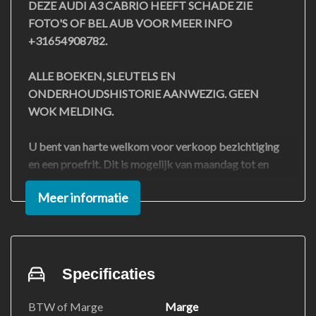
DEZE AUDI A3 CABRIO HEEFT SCHADE ZIE
FOTO'S OF BEL AUB VOOR MEER INFO
+31654908782.
ALLE BOEKEN, SLEUTELS EN
ONDERHOUDSHISTORIE AANWEZIG. GEEN
WOK MELDING.
U bent van harte welkom voor verkoop bezichtiging
en een proefrit. Dit is mogelijk van maandag tot en
met zaterdag ook 's avonds. Voor een bezoek is het
Meer informatie
echter noodzakelijk om vooraf telefonisch
+31654908782 of per e-mail info@rvrauto.nl een
afspraak te maken. Zonder afspraak kan het helaas
voorkomen dat u voor een gesloten deur staat. Wij
hopen op uw begrip en kijken ernaar uit u te
Specificaties
verwelkomen!
BTW of Marge
Marge