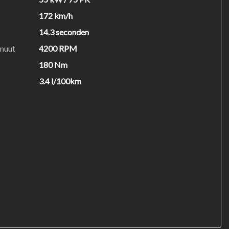
172 km/h
14.3 seconden
inuut
4200 RPM
180 Nm
3.4 l/100km