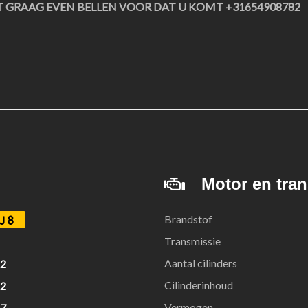
T GRAAG EVEN BELLEN VOOR DAT U KOMT +31654908782
Motor en tra
Brandstof
J8
Transmissie
Aantal cilinders
12
Cilinderinhoud
12
Vermogen
27