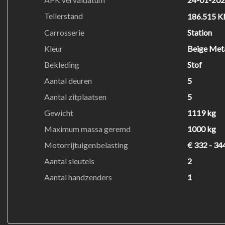
Tellerstand
186.515 
Carrosserie
Station
Kleur
Beige Meta
Bekleding
Stof
Aantal deuren
5
Aantal zitplaatsen
5
Gewicht
1119 kg
Maximum massa geremd
1000 kg
Motorrijtuigenbelasting
€ 332 - 34
Aantal sleutels
2
Aantal handzenders
1