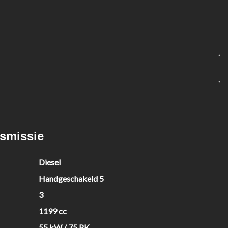
nsmissie
Diesel
Handgeschakeld 5
3
1199 cc
55 kW / 75 PK