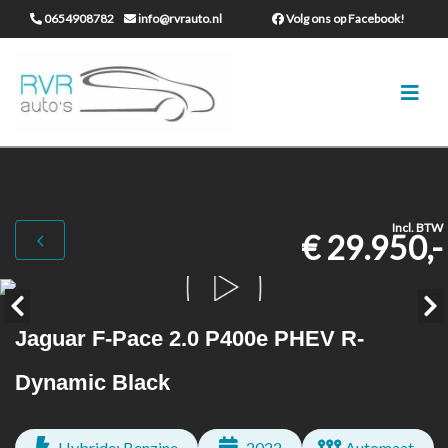
0654908782
info@rvrauto.nl
Volg ons op Facebook!
Incl. BTW
€ 29.950,-
Jaguar F-Pace 2.0 P400e PHEV R-
Dynamic Black
Hybride: Benzine
2022
Automaat