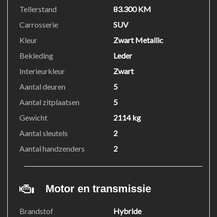
VOOR EEN BEZICHTIGING EN OF EEN PROEFRIT
Tellerstand
83.300 KM
GRAAG EVEN BELLEN VOOR DAT U KOMT
Carrosserie
SUV
+31654908782
Kleur
Zwart Metallic
Bekleding
Leder
Interieurkleur
Zwart
Aantal deuren
5
Aantal zitplaatsen
5
Gewicht
2114 kg
Aantal sleutels
2
Aantal handzenders
2
Motor en transmissie
Brandstof
Hybride