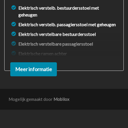
Elektrisch verstelb. bestuurdersstoel met
geheugen
Elektrisch verstelb. passagiersstoel met geheugen
Elektrisch verstelbare bestuurdersstoel
Elektrisch verstelbare passagiersstoel
Elektrische ramen achter
Elektrische ramen voor
Meer informatie
Houtafwerking interieur
Lederen bekleding
Lendesteun(en) verstelbaar
Mogelijk gemaakt door
Mobilox
Passagiersstoel in hoogte verstelbaar
Sportstoelen
Sportstuur