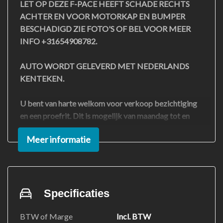
LET OP DEZE F-PACE HEEFT SCHADE RECHTS
ACHTER EN VOOR MOTORKAP EN BUMPER
BESCHADIGD ZIE FOTO'S OF BEL VOOR MEER
INFO +31654908782.
AUTO WORDT GELEVERD MET NEDERLANDS
KENTEKEN.
U bent van harte welkom voor verkoop bezichtiging
en een proefrit. Dit is mogelijk van maandag tot en
met zaterdag ook 's avonds. Voor een bezoek is het
Meer informatie
echter noodzakelijk om vooraf telefonisch
+31654908782 of per e-mail info@rvrauto.nl een
afspraak te maken. Zonder afspraak kan het helaas
voorkomen dat u voor een gesloten deur staat. Wij
hopen op uw begrip en kijken ernaar uit u te
Specificaties
verwelkomen!
BTW of Marge
Incl. BTW