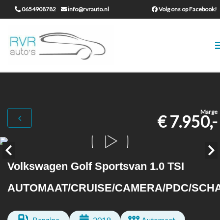
0654908782
info@rvrauto.nl
Volg ons op Facebook!
Marge
€ 7.950,-
Volkswagen Golf Sportsvan 1.0 TSI
AUTOMAAT/CRUISE/CAMERA/PDC/SCH
Benzine
2019
Automaat