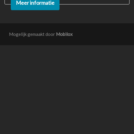
Meer informatie
Knie airbag(s)
Passagiersairbag
Unikleur/pastel
Mogelijk gemaakt door
Mobilox
Vervolgbotsing preventie
Zij airbag(s) voor
Interieur
Achterbank in delen neerklapbaar
Achterbank verstelbaar
Airco
Airco automatisch
Armsteun voor
Comfortstoel(en)