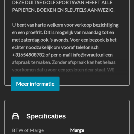
DEZE DUITSE GOLF SPORTSVAN HEEFT ALLE
PAPIEREN, BOEKEN EN SLEUTELS AANWEZIG.
U bent van harte welkom voor verkoop bezichtiging
en een proefrit. Dit is mogelijk van maandag tot en
met zaterdag ook 's avonds. Voor een bezoek is het
echter noodzakelijk om vooraf telefonisch
+31654908782 of per e-mail info@rvrauto.nl een
afspraak te maken. Zonder afspraak kan het helaas
voorkomen dat u voor een gesloten deur staat. Wij
hopen op uw begrip en kijken ernaar uit u te
Meer informatie
verwelkomen!
VOOR EEN BEZICHTIGING EN OF EEN PROEFRIT
GRAAG EVEN BELLEN VOOR DAT U KOMT
+31654908782
Specificaties
BTW of Marge
Marge