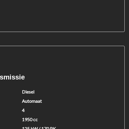
nsmissie
Diesel
Automaat
4
1950 cc
125 kW / 170 PK