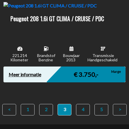
Peugeot 208 1.6i GT CLIMA / CRUISE / PDC
221.214
Brandstof
Bouwjaar
Transmissie
Kilometer
Benzine
2013
Handgeschakeld
Marge
€ 3.750,-
Meer informatie
<
1
2
3
4
5
>