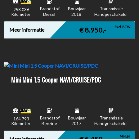
Brandstof
Bouwjaar
Transmissie
258.036
Kilometer
Diesel
2018
Handgeschakeld
Excl. BTW
€ 8.950,-
Meer informatie
Mini Mini 1.5 Cooper NAVI/CRUISE/PDC
Brandstof
Bouwjaar
Transmissie
164.793
Kilometer
Benzine
2017
Handgeschakeld
Marge
Meer informatie