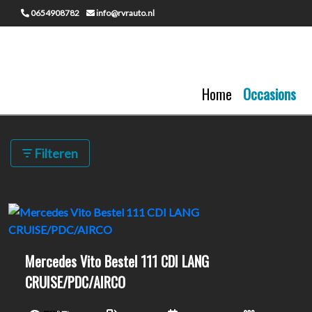
0654908782
info@rvrauto.nl
Home
Occasions
51 resultaten gevonden
Filteren
Mercedes Vito Bestel 111 CDI LANG
CRUISE/PDC/AIRCO